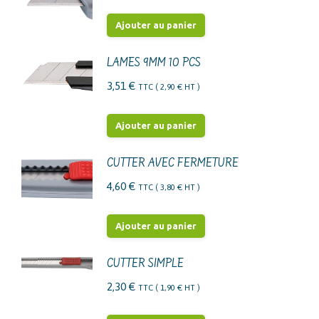
Ajouter au panier
LAMES 9MM 10 PCS
3,51
€
TTC (
2,90
€
HT )
Ajouter au panier
CUTTER AVEC FERMETURE
4,60
€
TTC (
3,80
€
HT )
Ajouter au panier
CUTTER SIMPLE
2,30
€
TTC (
1,90
€
HT )