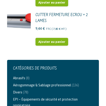
Ajouter au panier
CUTTER FERMETURE ECROU + 2
LAMES
9,44
€
TTC (
7,80
€
HT )
Ajouter au panier
CATÉGORIES DE PRODUITS
Abrasifs
(8)
Aérogommage & Sablage professionnel
(136)
Divers
(78)
EPI – Équipements de sécurité et protection
respiratoire