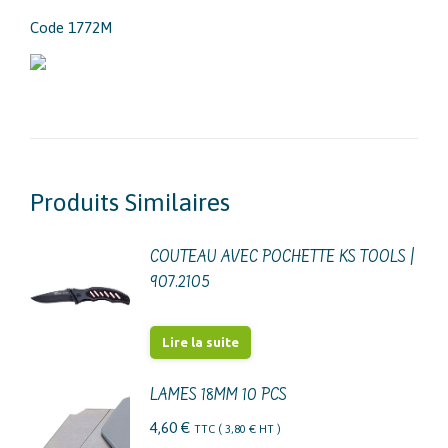
Code 1772M
Produits Similaires
COUTEAU AVEC POCHETTE KS TOOLS |
907.2105
Lire la suite
LAMES 18MM 10 PCS
4,60
€
TTC (
3,80
€
HT )