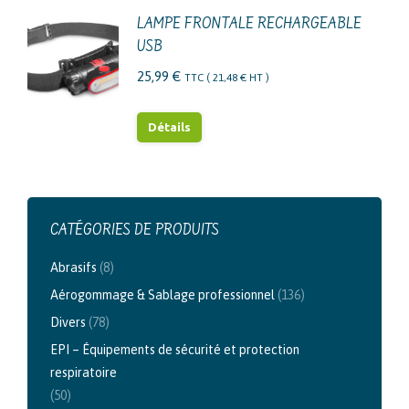
LAMPE FRONTALE RECHARGEABLE
USB
25,99
€
TTC (
21,48
€
HT )
Détails
CATÉGORIES DE PRODUITS
Abrasifs
(8)
Aérogommage & Sablage professionnel
(136)
Divers
(78)
EPI – Équipements de sécurité et protection
respiratoire
(50)