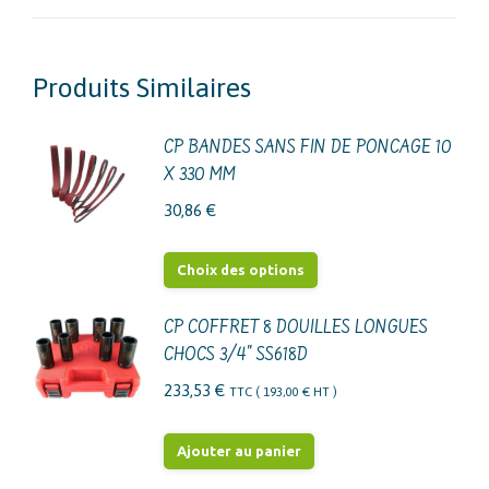
Produits Similaires
CP BANDES SANS FIN DE PONCAGE 10
X 330 MM
30,86
€
Ce
Choix des options
produit
a
CP COFFRET 8 DOUILLES LONGUES
CHOCS 3/4" SS618D
plusieurs
variations.
233,53
€
TTC (
193,00
€
HT )
Les
options
Ajouter au panier
peuvent