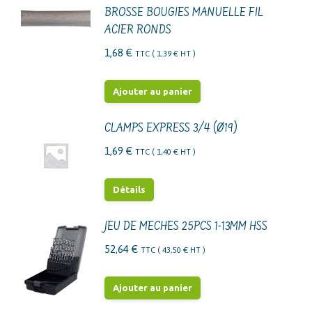
être
BROSSE BOUGIES MANUELLE FIL
choisies
ACIER RONDS
sur
1,68
€
TTC (
1,39
€
HT )
la
page
Ajouter au panier
du
produit
CLAMPS EXPRESS 3/4 (Ø19)
1,69
€
TTC (
1,40
€
HT )
Détails
JEU DE MECHES 25PCS 1-13MM HSS
52,64
€
TTC (
43,50
€
HT )
Ajouter au panier