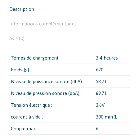
Description
Informations complémentaires
Avis (0)
Temps de chargement:
3-4 heures
Poids [g] :
620
Niveau de puissance sonore (dbA):
58,71
Niveau de pression sonore (dbA) :
69,71
Tension électrique :
3.6V
courant à vide :
300 min-1
Couple max. :
6