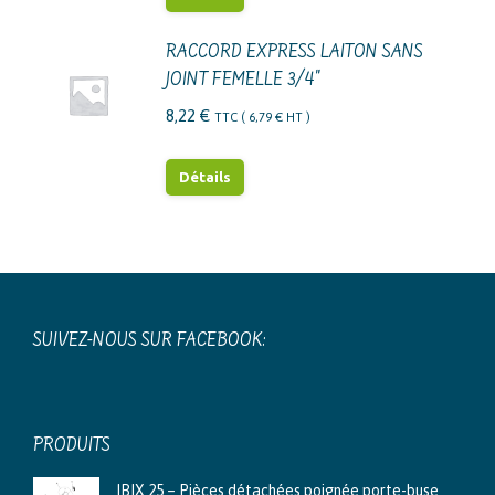
RACCORD EXPRESS LAITON SANS
JOINT FEMELLE 3/4"
8,22
€
TTC (
6,79
€
HT )
Détails
SUIVEZ-NOUS SUR FACEBOOK:
PRODUITS
IBIX 25 – Pièces détachées poignée porte-buse