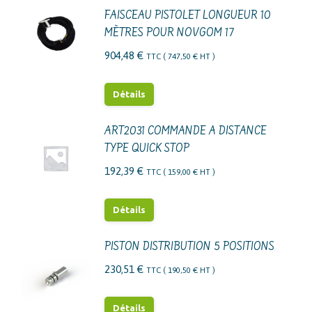
FAISCEAU PISTOLET LONGUEUR 10
MÈTRES POUR NOVGOM 17
904,48
€
TTC (
747,50
€
HT )
Détails
ART2031 COMMANDE A DISTANCE
TYPE QUICK STOP
192,39
€
TTC (
159,00
€
HT )
Détails
PISTON DISTRIBUTION 5 POSITIONS
230,51
€
TTC (
190,50
€
HT )
Détails