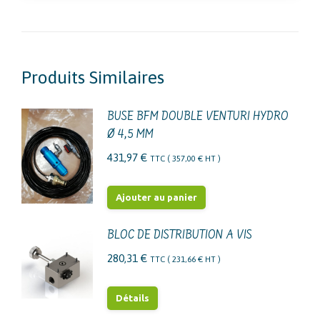
Produits Similaires
BUSE BFM DOUBLE VENTURI HYDRO
Ø 4,5 MM
431,97
€
TTC (
357,00
€
HT )
Ajouter au panier
BLOC DE DISTRIBUTION A VIS
280,31
€
TTC (
231,66
€
HT )
Détails