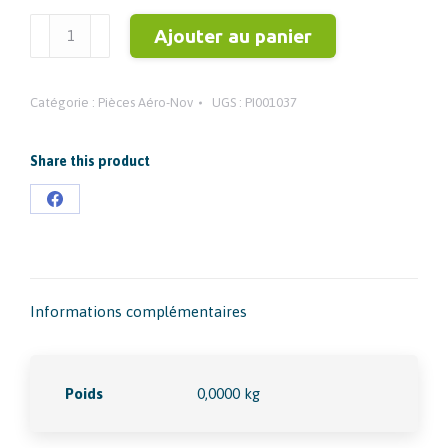
quantité
Ajouter au panier
de
EMBOUT
Catégorie :
Pièces Aéro-Nov
UGS :
PI001037
PASSAGE
5
MM
Share this product
F
Partager
1/8"
sur
Facebook
Informations complémentaires
Poids
0,0000 kg