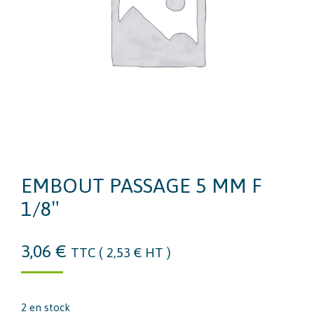
EMBOUT PASSAGE 5 MM F
1/8″
3,06
€
TTC (
2,53
€
HT )
2 en stock