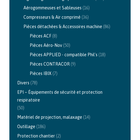
être
Aérogommeuses et Sableuses
(16)
choisies
Compresseurs & Air comprimé
(36)
sur
Pièces détachées & Accessoires machine
(86)
la
Pièces ACF
(8)
page
Pièces Aéro-Nov
(50)
du
Pièces APPLIED - compatible Phil's
(18)
produit
Pièces CONTRACOR
(9)
Pièces IBIX
(7)
Divers
(78)
EPI – Équipements de sécurité et protection
respiratoire
(50)
Matériel de projection, malaxage
(14)
Outillage
(186)
Protection chantier
(2)