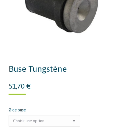
Buse Tungstène
51,70
€
Ø de buse