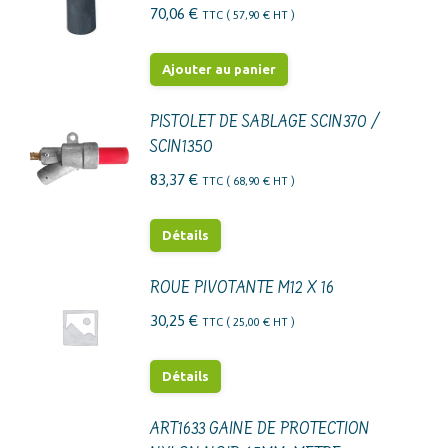
variations.
70,06
€
TTC (
57,90
€
HT )
Les
options
Ajouter au panier
peuvent
être
PISTOLET DE SABLAGE SCIN370 /
choisies
SCIN1350
sur
83,37
€
TTC (
68,90
€
HT )
la
page
Détails
du
produit
ROUE PIVOTANTE M12 X 16
30,25
€
TTC (
25,00
€
HT )
Détails
ART1633 GAINE DE PROTECTION