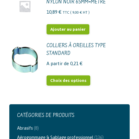
NYLON NOIR 65MM=METRE
10,89
€
TTC (
9,00
€
HT )
Ajouter au panier
COLLIERS À OREILLES TYPE
STANDARD
A partir de
0,21
€
Ce
Choix des options
produit
a
plusieurs
variations.
CATÉGORIES DE PRODUITS
Les
Abrasifs
(8)
options
Aérogommage & Sablage professionnel
(136)
peuvent