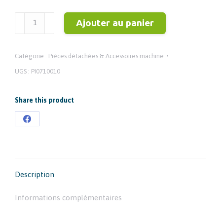
quantité
Ajouter au panier
de
Buse
Catégorie :
Pièces détachées & Accessoires machine
Tungstène
UGS :
PI0710010
Share this product
Partager
sur
Facebook
Description
Informations complémentaires