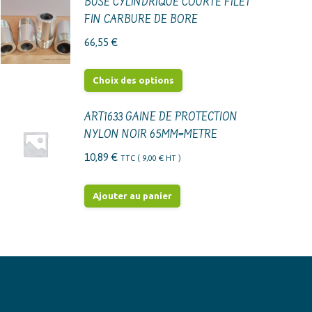
BUSE CYLINDRIQUE COURTE FILET
FIN CARBURE DE BORE
66,55
€
Ce
Choix des options
produit
a
ART1633 GAINE DE PROTECTION
NYLON NOIR 65MM=METRE
plusieurs
variations.
10,89
€
TTC (
9,00
€
HT )
Les
options
Ajouter au panier
peuvent
être
choisies
sur
la
page