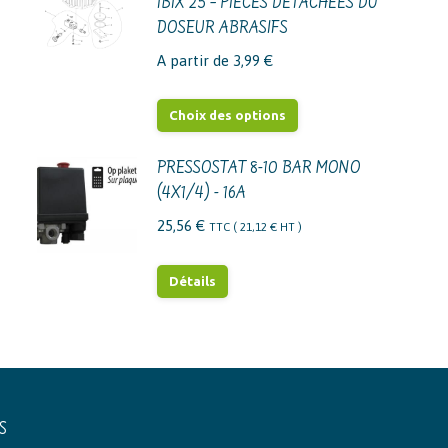
IBIX 25 – PIÈCES DÉTACHÉES DU
DOSEUR ABRASIFS
A partir de
3,99
€
Ce
Choix des options
produit
a
PRESSOSTAT 8-10 BAR MONO
(4X1/4) - 16A
plusieurs
variations.
25,56
€
TTC (
21,12
€
HT )
Les
options
Détails
peuvent
être
choisies
sur
la
S
page