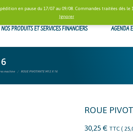
RECHERCHE
 16:00)
MON
pédition en pause du 17/07 au 09/08. Commandes traitées dès le 
:
Ignorer
NOS PRODUITS ET SERVICES FINANCIERS
AGENDA 
16
ires machine
ROUE PIVOTANTE M12 X 16
ROUE PIVOT
30,25
€
TTC (
25