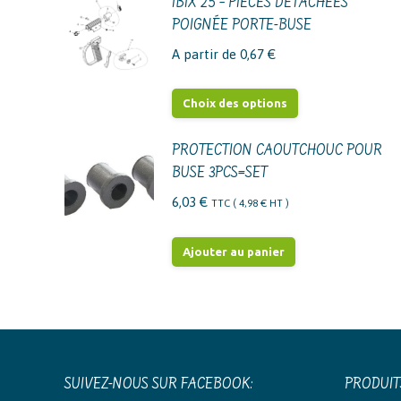
IBIX 25 – PIÈCES DÉTACHÉES
POIGNÉE PORTE-BUSE
A partir de
0,67
€
Ce
Choix des options
produit
a
PROTECTION CAOUTCHOUC POUR
BUSE 3PCS=SET
plusieurs
variations.
6,03
€
TTC (
4,98
€
HT )
Les
options
Ajouter au panier
peuvent
être
choisies
sur
la
SUIVEZ-NOUS SUR FACEBOOK:
PRODUIT
page