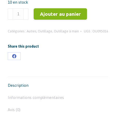
10 en stock
quantité
Ajouter au panier
de
WERKU
Catégories :
Autres
,
Outillage
,
Outillage à main
UGS :
OU095016
Jeu
de
4
Share this product
Spatules
Partager
à
sur
mastiquer
Facebook
Description
Informations complémentaires
Avis (0)