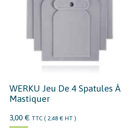
WERKU Jeu De 4 Spatules À
Mastiquer
3,00
€
TTC (
2,48
€
HT )