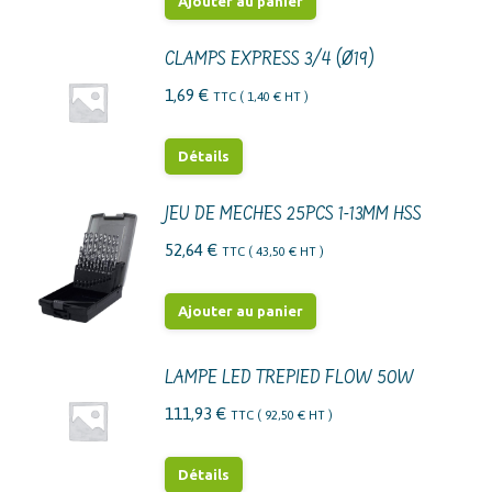
Ajouter au panier
CLAMPS EXPRESS 3/4 (Ø19)
1,69
€
TTC (
1,40
€
HT )
Détails
JEU DE MECHES 25PCS 1-13MM HSS
52,64
€
TTC (
43,50
€
HT )
Ajouter au panier
LAMPE LED TREPIED FLOW 50W
111,93
€
TTC (
92,50
€
HT )
Détails