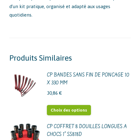
d’un kit pratique, organisé et adapté aux usages
quotidiens.
Produits Similaires
CP BANDES SANS FIN DE PONCAGE 10
X 330 MM
30,86
€
Ce
Choix des options
produit
a
CP COFFRET 8 DOUILLES LONGUES A
CHOCS 1" SS818D
plusieurs