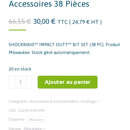
Accessoires 38 Pièces
Le
Le
66,55
€
30,00
€
TTC (
24,79
€
HT )
prix
prix
initial
actuel
SHOCKWAVE™ IMPACT DUTY™ BIT SET (38 PC). Produit
était :
est :
Milwaukee. Stock géré automatiquement.
66,55 €.
30,00 €.
20 en stock
quantité
Ajouter au panier
de
Milwaukee
Catégories :
Accessoires & consommables
,
Outillage
4932492009
–
UGS :
1224932492009
Coffret
Étiquette :
Milwaukee
embouts
Marque :
Milwaukee