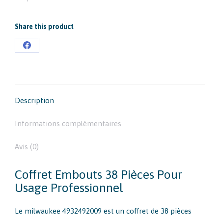
et
accessoires
Share this product
38
pièces
Partager
sur
Facebook
Description
Informations complémentaires
Avis (0)
Coffret Embouts 38 Pièces Pour
Usage Professionnel
Le milwaukee 4932492009 est un coffret de 38 pièces