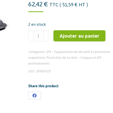
62,42
€
TTC (
51,59
€
HT )
2 en stock
quantité
Ajouter au panier
de
GVS
Catégories :
EPI – Équipements de sécurité et protection
03-
respiratoire
,
Protection de la tête – Casques et EPI
892-
professionnels
P
UGS :
EP007029
Filtre
pour
Share this product
PX5
PAPR
Partager
sur