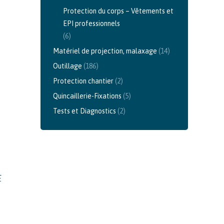
Protection du corps – Vêtements et
EPI professionnels
(6)
Matériel de projection, malaxage
(14)
Outillage
(186)
Protection chantier
(2)
Quincaillerie-Fixations
(5)
Tests et Diagnostics
(2)
E