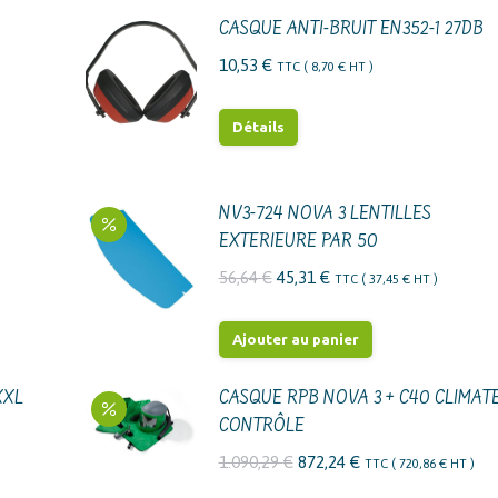
CASQUE ANTI-BRUIT EN352-1 27DB
10,53
€
TTC (
8,70
€
HT )
Détails
NV3-724 NOVA 3 LENTILLES
EXTERIEURE PAR 50
Le
Le
56,64
€
45,31
€
TTC (
37,45
€
HT )
prix
prix
initial
actuel
Ajouter au panier
était :
est :
56,64 €.
45,31 €.
XXL
CASQUE RPB NOVA 3 + C40 CLIMAT
CONTRÔLE
Le
Le
1.090,29
€
872,24
€
TTC (
720,86
€
HT )
prix
prix