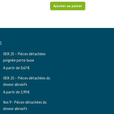
initial
actuel
Ajouter au panier
était :
est :
1.090,29 €.
872,24 €.
S
IBIX 25 – Pièces détachées
poignée porte-buse
A partir de
0,67
€
IBIX 25 – Pièces détachées du
doseur abrasifs
A partir de
3,99
€
Ibix 9 - Pièces détachées du
doseur abrasifs