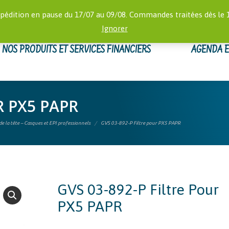
RECHERCHE
 16:00)
MON
pédition en pause du 17/07 au 09/08. Commandes traitées dès le 
:
Ignorer
NOS PRODUITS ET SERVICES FINANCIERS
AGENDA 
R PX5 PAPR
e la tête – Casques et EPI professionnels
GVS 03-892-P Filtre pour PX5 PAPR
GVS 03-892-P Filtre Pour
PX5 PAPR