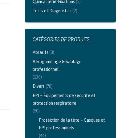
Quincaillerie-Fixations
(5)
Tests et Diagnostics
(2)
CATÉGORIES DE PRODUITS
Abrasifs
(8)
Aérogommage & Sablage
professionnel
(136)
Divers
(78)
EPI – Équipements de sécurité et
protection respiratoire
(50)
Protection de la tête – Casques et
EPI professionnels
(44)