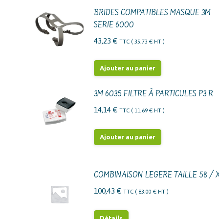
BRIDES COMPATIBLES MASQUE 3M
SERIE 6000
43,23
€
TTC (
35,73
€
HT )
Ajouter au panier
3M 6035 FILTRE À PARTICULES P3 R
14,14
€
TTC (
11,69
€
HT )
Ajouter au panier
COMBINAISON LEGERE TAILLE 58 / 
100,43
€
TTC (
83,00
€
HT )
Détails