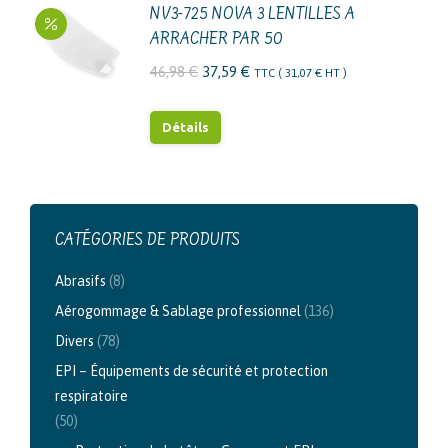
être
a
NV3-725 NOVA 3 LENTILLES A
choisies
ARRACHER PAR 50
plusieurs
sur
variations.
Le
Le
46,98
€
37,59
€
TTC (
31,07
€
HT )
la
Les
prix
prix
page
options
initial
actuel
Détails
du
peuvent
était :
est :
produit
être
46,98 €.
37,59 €.
choisies
sur
CATÉGORIES DE PRODUITS
la
Abrasifs
(8)
page
du
Aérogommage & Sablage professionnel
(136)
produit
Divers
(78)
EPI – Équipements de sécurité et protection
respiratoire
(50)