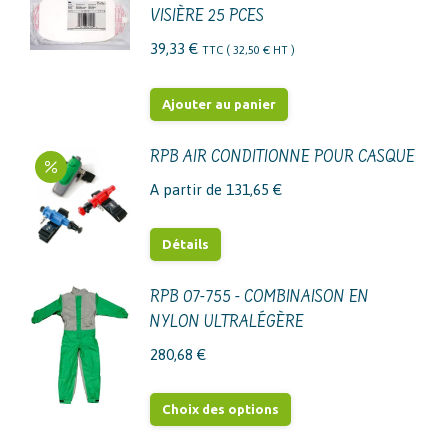
VISIÈRE 25 PCES
39,33
€
TTC (
32,50
€
HT )
Ajouter au panier
RPB AIR CONDITIONNE POUR CASQUE
A partir de
131,65
€
Ce
Détails
produit
a
RPB 07-755 - COMBINAISON EN
NYLON ULTRALÉGÈRE
plusieurs
variations.
280,68
€
Les
options
Ce
Choix des options
peuvent
produit