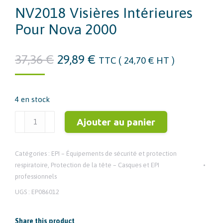
NV2018 Visières Intérieures
Pour Nova 2000
Le
Le
37,36
€
29,89
€
TTC (
24,70
€
HT )
prix
prix
initial
actuel
4 en stock
était :
est :
37,36 €.
29,89 €.
quantité
Ajouter au panier
de
NV2018
Catégories :
EPI – Équipements de sécurité et protection
Visières
respiratoire
,
Protection de la tête – Casques et EPI
intérieures
professionnels
pour
UGS :
EP086012
Nova
2000
Share this product