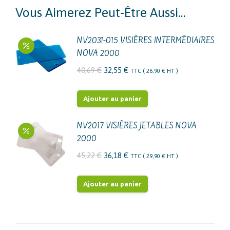
Vous Aimerez Peut-Être Aussi…
NV2031-015 VISIÈRES INTERMÉDIAIRES
NOVA 2000
Le
Le
40,69
€
32,55
€
TTC (
26,90
€
HT )
prix
prix
initial
actuel
Ajouter au panier
était :
est :
40,69 €.
32,55 €.
NV2017 VISIÈRES JETABLES NOVA
2000
Le
Le
45,22
€
36,18
€
TTC (
29,90
€
HT )
prix
prix
initial
actuel
Ajouter au panier
était :
est :
45,22 €.
36,18 €.