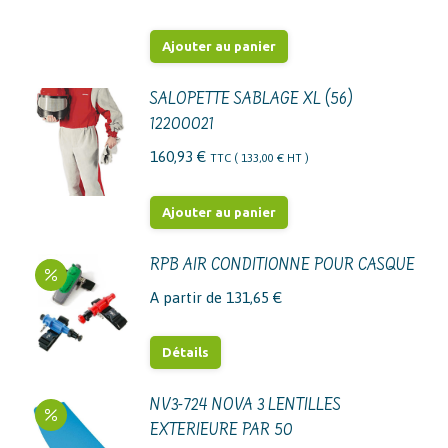
Ajouter au panier
SALOPETTE SABLAGE XL (56)
12200021
160,93
€
TTC (
133,00
€
HT )
Ajouter au panier
RPB AIR CONDITIONNE POUR CASQUE
A partir de
131,65
€
Ce
Détails
produit
a
NV3-724 NOVA 3 LENTILLES
EXTERIEURE PAR 50
plusieurs