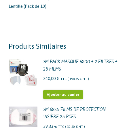
Lentille (Pack de 10)
Produits Similaires
3M PACK MASQUE 6800 + 2 FILTRES +
25 FILMS
240,00
€
TTC (
198,35
€
HT )
Ajouter au panier
3M 6885 FILMS DE PROTECTION
VISIÈRE 25 PCES
39,33
€
TTC (
32,50
€
HT )