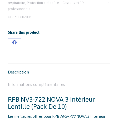
respiratoire
,
Protection de la tête – Casques et EPI
LENTILLE
professionnels
INTERIEURE
UGS :
EP007003
DE
SECURITE
Share this product
PAR
10
Partager
sur
Facebook
Description
Informations complémentaires
RPB NV3-722 NOVA 3 Intérieur
Lentille (Pack De 10)
Les meilleures offres pour RPB
NV3
–
722
NOVA 3 Intérieur