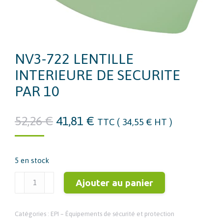
NV3-722 LENTILLE
INTERIEURE DE SECURITE
PAR 10
Le
Le
52,26
€
41,81
€
TTC (
34,55
€
HT )
prix
prix
initial
actuel
5 en stock
était :
est :
52,26 €.
41,81 €.
quantité
Ajouter au panier
de
NV3-
Catégories :
EPI – Équipements de sécurité et protection
722