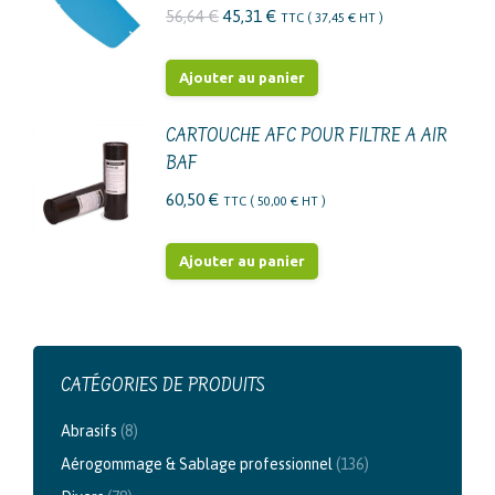
variations.
Le
Le
56,64
€
45,31
€
TTC (
37,45
€
HT )
Les
prix
prix
options
initial
actuel
Ajouter au panier
peuvent
était :
est :
être
56,64 €.
45,31 €.
CARTOUCHE AFC POUR FILTRE A AIR
choisies
BAF
sur
60,50
€
TTC (
50,00
€
HT )
la
page
Ajouter au panier
du
produit
CATÉGORIES DE PRODUITS
Abrasifs
(8)
Aérogommage & Sablage professionnel
(136)