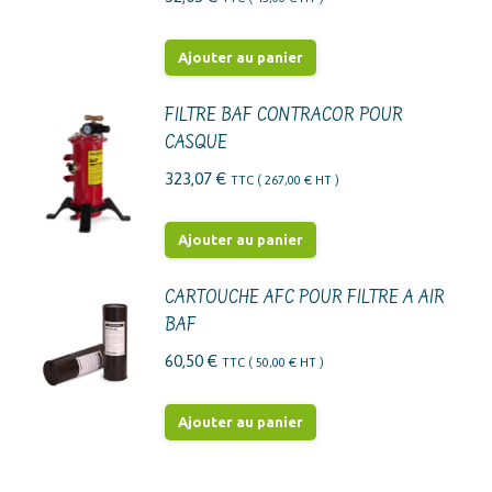
la
page
Ajouter au panier
du
produit
FILTRE BAF CONTRACOR POUR
CASQUE
323,07
€
TTC (
267,00
€
HT )
Ajouter au panier
CARTOUCHE AFC POUR FILTRE A AIR
BAF
60,50
€
TTC (
50,00
€
HT )
Ajouter au panier