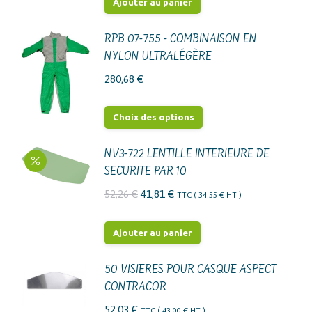
Ajouter au panier
RPB 07-755 - COMBINAISON EN
NYLON ULTRALÉGÈRE
280,68
€
Ce
Choix des options
produit
a
NV3-722 LENTILLE INTERIEURE DE
SECURITE PAR 10
plusieurs
variations.
Le
Le
52,26
€
41,81
€
TTC (
34,55
€
HT )
Les
prix
prix
options
initial
actuel
Ajouter au panier
peuvent
était :
est :
être
52,26 €.
41,81 €.
50 VISIERES POUR CASQUE ASPECT
choisies
CONTRACOR
sur
52,03
€
TTC (
43,00
€
HT )