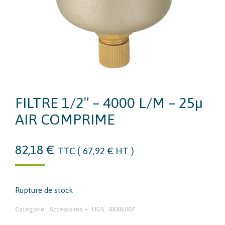
FILTRE 1/2″ – 4000 L/M – 25µ
AIR COMPRIME
82,18
€
TTC (
67,92
€
HT )
Rupture de stock
Catégorie :
Accessoires
UGS :
AI006007