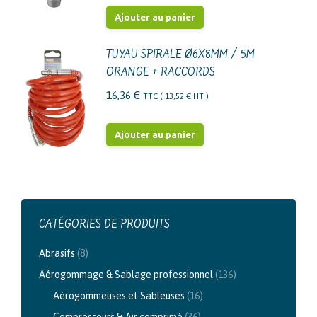
Ajouter au panier
TUYAU SPIRALE Ø6X8MM / 5M
ORANGE + RACCORDS
16,36
€
TTC (
13,52
€
HT )
Ajouter au panier
CATÉGORIES DE PRODUITS
Abrasifs
(8)
Aérogommage & Sablage professionnel
(136)
Aérogommeuses et Sableuses
(16)