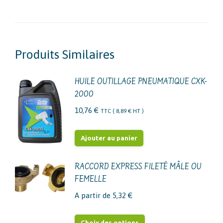
Produits Similaires
HUILE OUTILLAGE PNEUMATIQUE CXK-
2000
10,76
€
TTC (
8,89
€
HT )
Ajouter au panier
RACCORD EXPRESS FILETÉ MÂLE OU
FEMELLE
A partir de
5,32
€
Ce
Choix des options