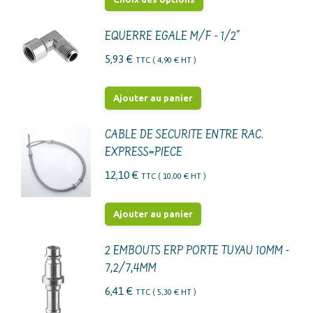
produit
a
EQUERRE EGALE M/F - 1/2"
plusieurs
5,93
€
TTC (
4,90
€
HT )
variations.
Les
Ajouter au panier
options
peuvent
CABLE DE SECURITE ENTRE RAC.
être
EXPRESS=PIECE
choisies
12,10
€
TTC (
10,00
€
HT )
sur
la
Ajouter au panier
page
du
2 EMBOUTS ERP PORTE TUYAU 10MM -
produit
7,2/7,4MM
6,41
€
TTC (
5,30
€
HT )