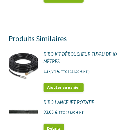
options
peuvent
être
choisies
sur
Produits Similaires
la
page
DIBO KIT DÉBOUCHEUR TUYAU DE 10
du
MÈTRES
produit
137,94
€
TTC (
114,00
€
HT )
Ajouter au panier
DIBO LANCE JET ROTATIF
93,05
€
TTC (
76,90
€
HT )
Détails