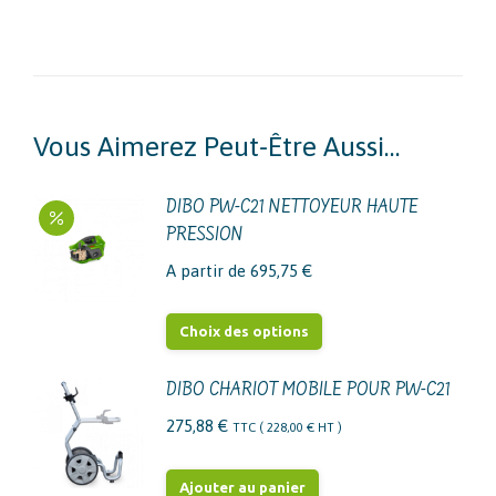
Vous Aimerez Peut-Être Aussi…
DIBO PW-C21 NETTOYEUR HAUTE
PRESSION
A partir de
695,75
€
Ce
Choix des options
produit
a
DIBO CHARIOT MOBILE POUR PW-C21
plusieurs
275,88
€
TTC (
228,00
€
HT )
variations.
Les
Ajouter au panier