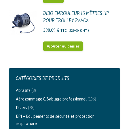
DIBO ENROULEUR 15 MÈTRES HP
POUR TROLLEY PW-C21
398,09
€
TTC (
329,00
€
HT )
Ajouter au panier
CATÉGORIES DE PRODUITS
Abrasifs
(8)
Aérogommage & Sablage professionnel
(136)
Divers
(78)
EPI – Équipements de sécurité et protection
respiratoire