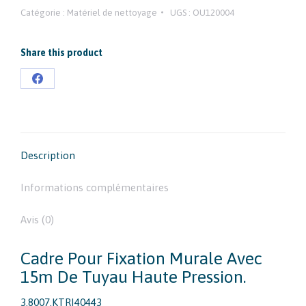
Catégorie :
Matériel de nettoyage
UGS :
OU120004
Share this product
Partager
sur
Facebook
Description
Informations complémentaires
Avis (0)
Cadre Pour Fixation Murale Avec
15m De Tuyau Haute Pression.
3.8007.KTRI40443