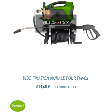
OUT OF STOCK
DIBO FIXATION MURALE POUR PW-C21
614,68
€
TTC (
508,00
€
HT )
Promo !