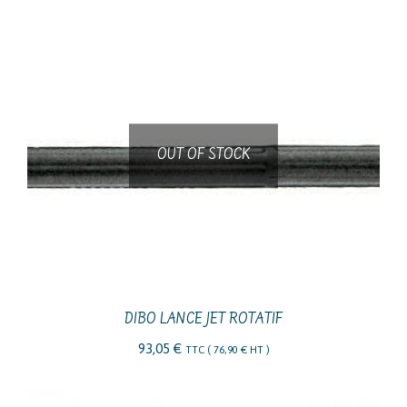
OUT OF STOCK
DIBO LANCE JET ROTATIF
93,05
€
TTC (
76,90
€
HT )