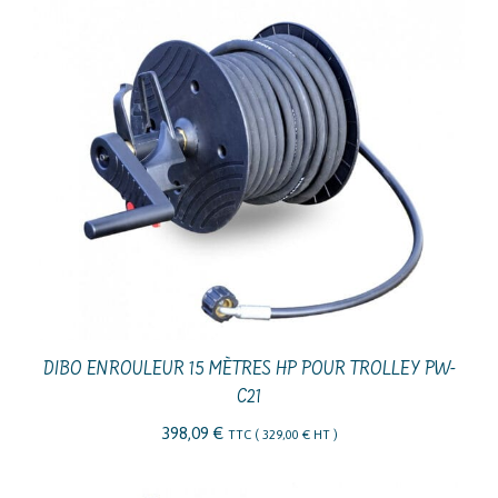
DIBO ENROULEUR 15 MÈTRES HP POUR TROLLEY PW-
C21
398,09
€
TTC (
329,00
€
HT )