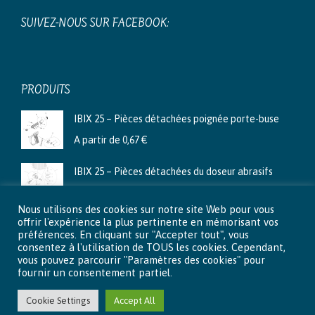
SUIVEZ-NOUS SUR FACEBOOK:
PRODUITS
IBIX 25 – Pièces détachées poignée porte-buse
A partir de
0,67
€
IBIX 25 – Pièces détachées du doseur abrasifs
A partir de
3,99
€
Nous utilisons des cookies sur notre site Web pour vous
Ibix 9 - Pièces détachées du doseur abrasifs
offrir l'expérience la plus pertinente en mémorisant vos
préférences. En cliquant sur "Accepter tout", vous
A partir de
2,66
€
consentez à l'utilisation de TOUS les cookies. Cependant,
vous pouvez parcourir "Paramètres des cookies" pour
fournir un consentement partiel.
Cookie Settings
Accept All
© 2015 - 2026 Aéro-Lux . Tous droits réservés |
Mentions légales
|