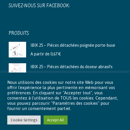
SUIVEZ-NOUS SUR FACEBOOK:
PRODUITS
IBIX 25 – Pièces détachées poignée porte-buse
A partir de
0,67
€
IBIX 25 – Pièces détachées du doseur abrasifs
A partir de
3,99
€
Nous utilisons des cookies sur notre site Web pour vous
Ibix 9 - Pièces détachées du doseur abrasifs
offrir l'expérience la plus pertinente en mémorisant vos
préférences. En cliquant sur "Accepter tout", vous
A partir de
2,66
€
consentez à l'utilisation de TOUS les cookies. Cependant,
vous pouvez parcourir "Paramètres des cookies" pour
fournir un consentement partiel.
Cookie Settings
Accept All
© 2015 - 2026 Aéro-Lux . Tous droits réservés |
Mentions légales
|
Vie privée
|
Conditions générales de vente