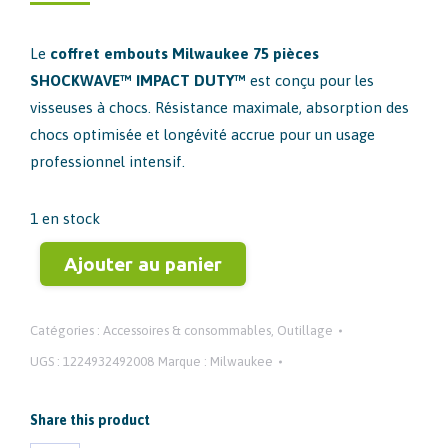
prix
prix
initial
actuel
Le
coffret embouts Milwaukee 75 pièces
était :
est :
SHOCKWAVE™ IMPACT DUTY™
est conçu pour les
102,00 €.
50,00 €.
visseuses à chocs. Résistance maximale, absorption des
chocs optimisée et longévité accrue pour un usage
professionnel intensif.
1 en stock
Ajouter au panier
Catégories :
Accessoires & consommables
,
Outillage
UGS :
1224932492008
Marque :
Milwaukee
Share this product