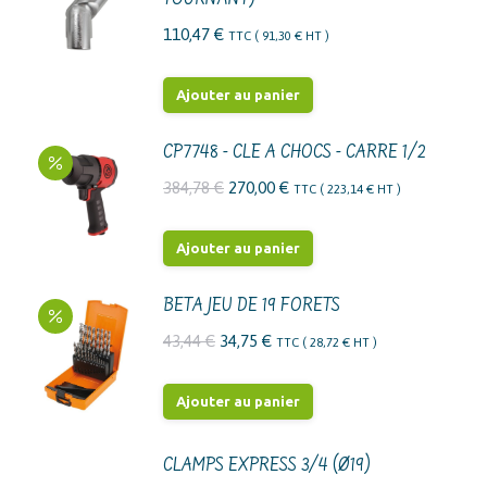
TOURNANT)
110,47
€
TTC (
91,30
€
HT )
Ajouter au panier
CP7748 - CLE A CHOCS - CARRE 1/2
Le
Le
384,78
€
270,00
€
TTC (
223,14
€
HT )
prix
prix
initial
actuel
Ajouter au panier
était :
est :
384,78 €.
270,00 €.
BETA JEU DE 19 FORETS
Le
Le
43,44
€
34,75
€
TTC (
28,72
€
HT )
prix
prix
initial
actuel
Ajouter au panier
était :
est :
43,44 €.
34,75 €.
CLAMPS EXPRESS 3/4 (Ø19)