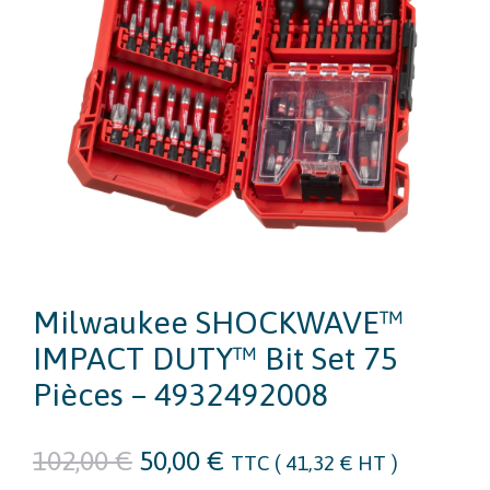
Milwaukee SHOCKWAVE™
IMPACT DUTY™ Bit Set 75
Pièces – 4932492008
Le
Le
102,00
€
50,00
€
TTC (
41,32
€
HT )