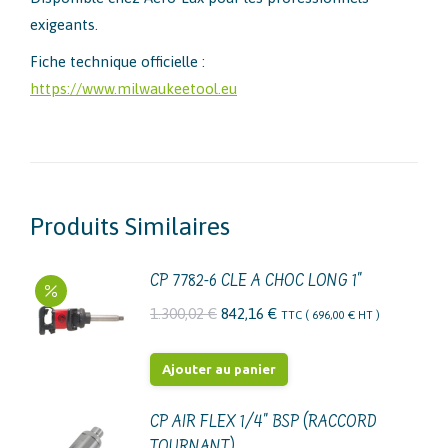
exigeants.
Fiche technique officielle :
https://www.milwaukeetool.eu
Produits Similaires
CP 7782-6 CLE A CHOC LONG 1"
Le
Le
1.300,02
€
842,16
€
TTC (
696,00
€
HT )
prix
prix
initial
actuel
Ajouter au panier
était :
est :
1.300,02 €.
842,16 €.
CP AIR FLEX 1/4" BSP (RACCORD