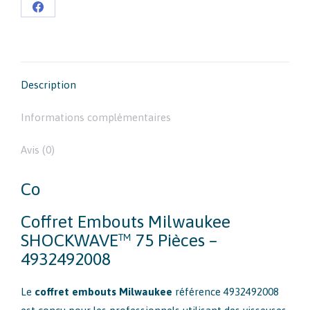
Partager
sur
Facebook
Description
Informations complémentaires
Avis (0)
Co
Coffret Embouts Milwaukee
SHOCKWAVE™ 75 Pièces –
4932492008
Le
coffret embouts Milwaukee
référence 4932492008