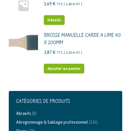
1,69
€
TTC (
1,40
€
HT )
Détails
BROSSE MANUELLE CARDE A LIME 40
X 200MM
3,87
€
TTC (
3,20
€
HT )
Ajouter au panier
CATÉGORIES DE PRODUITS
Abrasifs
(8)
Aérogommage & Sablage professionnel
(136)