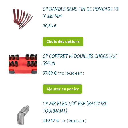
CP BANDES SANS FIN DE PONCAGE 10
X 330 MM
30,86
€
Ce
Choix des options
produit
a
CP COFFRET 14 DOUILLES CHOCS 1/2"
SS4114
plusieurs
variations.
97,89
€
TTC (
80,90
€
HT )
Les
options
Ajouter au panier
peuvent
être
CP AIR FLEX 1/4" BSP (RACCORD
choisies
TOURNANT)
sur
110,47
€
TTC (
91,30
€
HT )
la