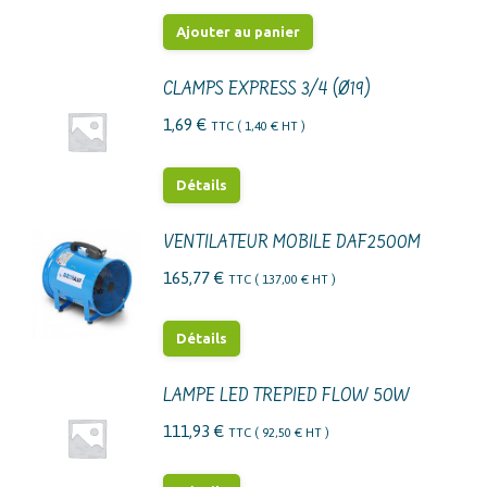
page
Ajouter au panier
du
produit
CLAMPS EXPRESS 3/4 (Ø19)
1,69
€
TTC (
1,40
€
HT )
Détails
VENTILATEUR MOBILE DAF2500M
165,77
€
TTC (
137,00
€
HT )
Détails
LAMPE LED TREPIED FLOW 50W
111,93
€
TTC (
92,50
€
HT )