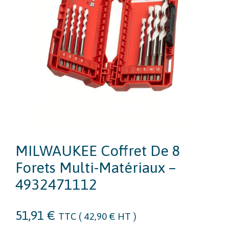
MILWAUKEE Coffret De 8
Forets Multi-Matériaux –
4932471112
51,91
€
TTC (
42,90
€
HT )