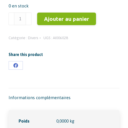
0 en stock
quantité
Ajouter au panier
de
STRATOS
Catégorie :
Divers
UGS :
AI006028
RACCORD
EURO
SECU
Share this product
1/4
Partager
MALE
sur
Facebook
Informations complémentaires
Poids
0,0000 kg