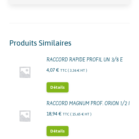
Produits Similaires
RACCORD RAPIDE PROFIL UN 3/8 E
4,07
€
TTC (
3,36
€
HT )
Détails
RACCORD MAGNUM PROF. ORION 1/2 I
18,94
€
TTC (
15,65
€
HT )
Détails