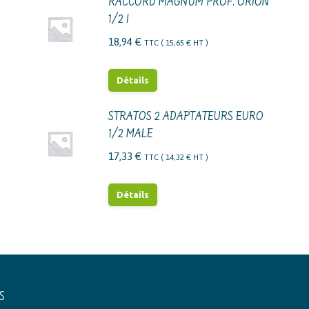
RACCORD MAGNUM PROF. ORION
1/2 I
18,94
€
TTC (
15,65
€
HT )
Détails
STRATOS 2 ADAPTATEURS EURO
1/2 MALE
17,33
€
TTC (
14,32
€
HT )
Détails
S