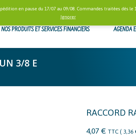
RECHERCHE
 16:00)
MON
pédition en pause du 17/07 au 09/08. Commandes traitées dès le 
:
Ignorer
NOS PRODUITS ET SERVICES FINANCIERS
AGENDA 
UN 3/8 E
RACCORD RA
4,07
€
TTC (
3,36