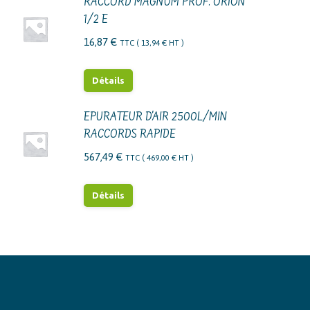
RACCORD MAGNUM PROF. ORION
1/2 E
16,87
€
TTC (
13,94
€
HT )
Détails
EPURATEUR D'AIR 2500L/MIN
RACCORDS RAPIDE
567,49
€
TTC (
469,00
€
HT )
Détails