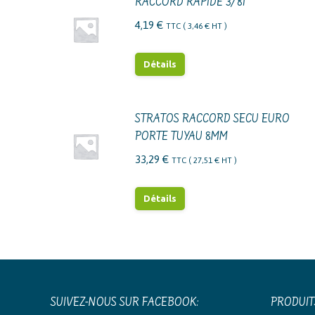
RACCORD RAPIDE 3/8I
4,19
€
TTC (
3,46
€
HT )
Détails
STRATOS RACCORD SECU EURO
PORTE TUYAU 8MM
33,29
€
TTC (
27,51
€
HT )
Détails
SUIVEZ-NOUS SUR FACEBOOK:
PRODUIT