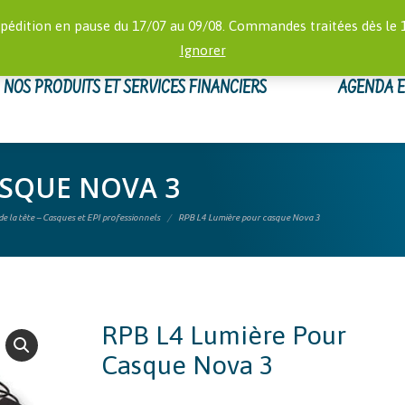
RECHERCHE
 16:00)
MON
pédition en pause du 17/07 au 09/08. Commandes traitées dès le 
:
Ignorer
NOS PRODUITS ET SERVICES FINANCIERS
AGENDA 
ASQUE NOVA 3
e la tête – Casques et EPI professionnels
RPB L4 Lumière pour casque Nova 3
RPB L4 Lumière Pour
Casque Nova 3