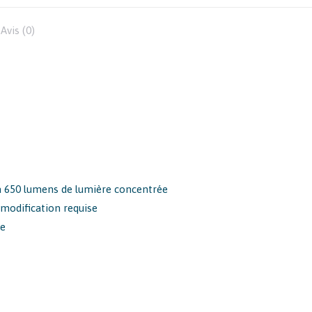
Facebook
Avis (0)
’à 650 lumens de lumière concentrée
modification requise
ge