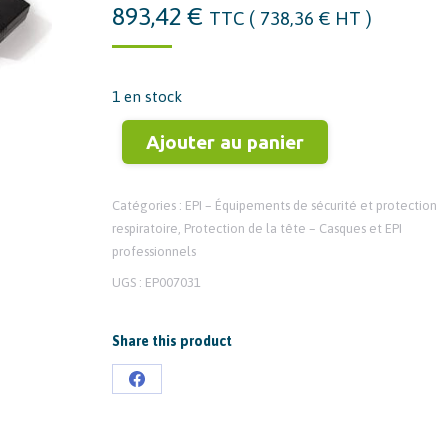
893,42
€
TTC (
738,36
€
HT )
1 en stock
Ajouter au panier
Catégories :
EPI – Équipements de sécurité et protection
respiratoire
,
Protection de la tête – Casques et EPI
professionnels
UGS :
EP007031
Share this product
Partager
sur