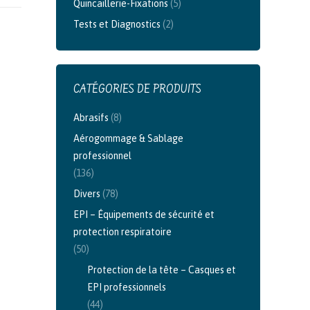
Quincaillerie-Fixations
(5)
Tests et Diagnostics
(2)
CATÉGORIES DE PRODUITS
Abrasifs
(8)
Aérogommage & Sablage
professionnel
(136)
Divers
(78)
EPI – Équipements de sécurité et
protection respiratoire
(50)
Protection de la tête – Casques et
EPI professionnels
(44)