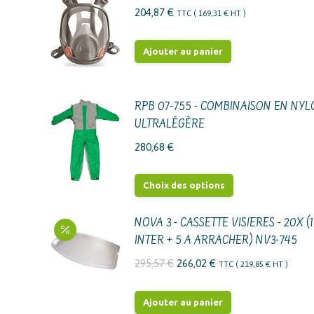
204,87
€
TTC (
169,31
€
HT )
Ajouter au panier
RPB 07-755 - COMBINAISON EN NY
ULTRALÉGÈRE
280,68
€
Ce
Choix des options
produit
a
NOVA 3 - CASSETTE VISIERES - 20X (1
plusieurs
INTER + 5 A ARRACHER) NV3-745
variations.
Le
Le
295,57
€
266,02
€
TTC (
219,85
€
HT )
Les
prix
prix
options
initial
actuel
Ajouter au panier