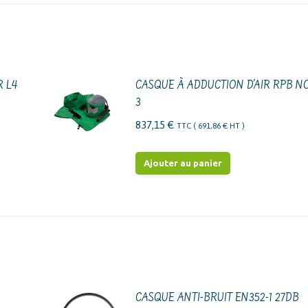
R L4
CASQUE À ADDUCTION D'AIR RPB N
3
837,15
€
TTC (
691,86
€
HT )
Ajouter au panier
CASQUE ANTI-BRUIT EN352-1 27DB