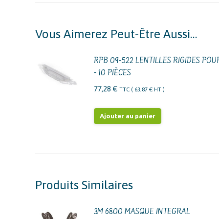
Vous Aimerez Peut-Être Aussi…
RPB 09-522 LENTILLES RIGIDES POU
- 10 PIÈCES
77,28
€
TTC (
63,87
€
HT )
Ajouter au panier
Produits Similaires
3M 6800 MASQUE INTEGRAL