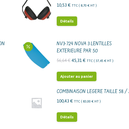
10,53
€
TTC (
8,70
€
HT )
Détails
LON
NV3-724 NOVA 3 LENTILLES
EXTERIEURE PAR 50
Le
Le
56,64
€
45,31
€
TTC (
37,45
€
HT )
prix
prix
initial
actuel
Ajouter au panier
était :
est :
56,64 €.
45,31 €.
COMBINAISON LEGERE TAILLE 58 /
100,43
€
TTC (
83,00
€
HT )
Détails