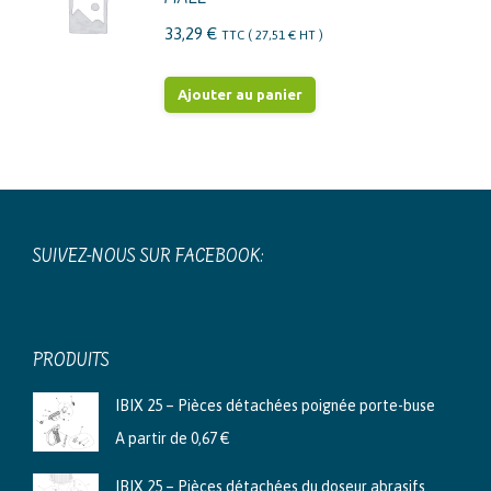
33,29
€
TTC (
27,51
€
HT )
Ajouter au panier
SUIVEZ-NOUS SUR FACEBOOK:
PRODUITS
IBIX 25 – Pièces détachées poignée porte-buse
A partir de
0,67
€
IBIX 25 – Pièces détachées du doseur abrasifs