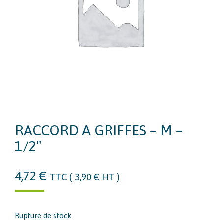
RACCORD A GRIFFES – M –
1/2″
4,72
€
TTC (
3,90
€
HT )
Rupture de stock