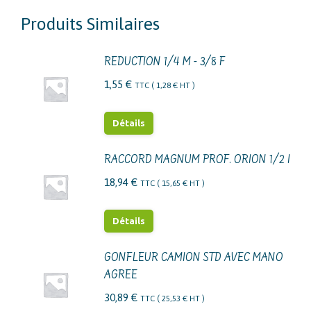
Produits Similaires
REDUCTION 1/4 M - 3/8 F
1,55
€
TTC (
1,28
€
HT )
Détails
RACCORD MAGNUM PROF. ORION 1/2 I
18,94
€
TTC (
15,65
€
HT )
Détails
GONFLEUR CAMION STD AVEC MANO
AGREE
30,89
€
TTC (
25,53
€
HT )