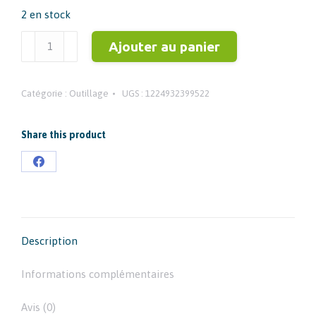
2 en stock
quantité
Ajouter au panier
de
DISQUE
Catégorie :
Outillage
UGS :
1224932399522
DIAMANT
DU
125MM
Share this product
MILWAUKEE
Partager
-
sur
4932399522
Facebook
Description
Informations complémentaires
Avis (0)