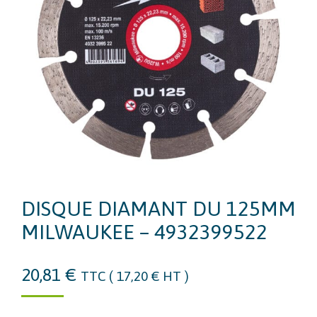
DISQUE DIAMANT DU 125MM
MILWAUKEE – 4932399522
20,81
€
TTC (
17,20
€
HT )