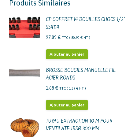
Produits Similaires
CP COFFRET 14 DOUILLES CHOCS 1/2"
SS4114
97,89
€
TTC (
80,90
€
HT )
Ajouter au panier
BROSSE BOUGIES MANUELLE FIL
ACIER RONDS
1,68
€
TTC (
1,39
€
HT )
Ajouter au panier
TUYAU EXTRACTION 10 M POUR
VENTILATEURSØ 300 MM