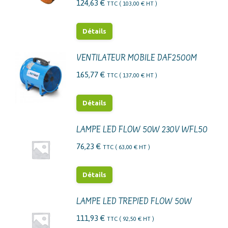
124,63
€
TTC (
103,00
€
HT )
Détails
VENTILATEUR MOBILE DAF2500M
165,77
€
TTC (
137,00
€
HT )
Détails
LAMPE LED FLOW 50W 230V WFL50
76,23
€
TTC (
63,00
€
HT )
Détails
LAMPE LED TREPIED FLOW 50W
111,93
€
TTC (
92,50
€
HT )