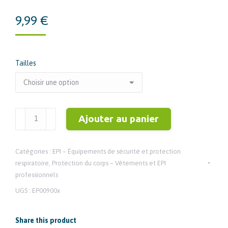
9,99
€
Tailles
quantité
Ajouter au panier
de
Salopette
Catégories :
EPI – Équipements de sécurité et protection
BLANC
respiratoire
,
Protection du corps – Vêtements et EPI
avec
professionnels
élastiques
UGS :
EP00900x
et
capuche
Share this product