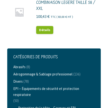
52,26 €.
41,81 €.
COMBINAISON LEGERE TAILLE 58 /
XXL
100,43
€
TTC (
83,00
€
HT )
Détails
CATÉGORIES DE PRODUITS
Abrasifs
(8)
Aérogommage & Sablage professionnel
(136)
Divers
(78)
EPI – Équipements de sécurité et protection
respiratoire
(50)
Protection de la tête – Casques et EPI