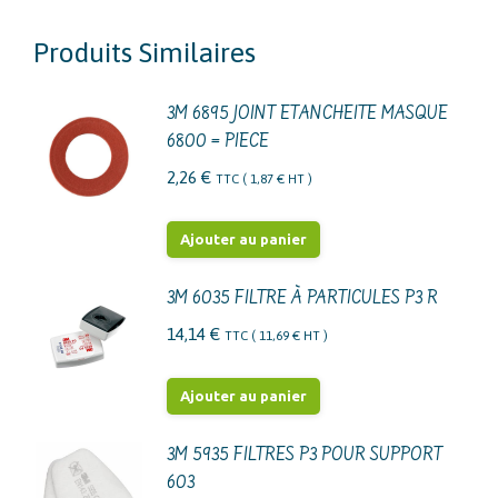
Produits Similaires
3M 6895 JOINT ETANCHEITE MASQUE
6800 = PIECE
2,26
€
TTC (
1,87
€
HT )
Ajouter au panier
3M 6035 FILTRE À PARTICULES P3 R
14,14
€
TTC (
11,69
€
HT )
Ajouter au panier
3M 5935 FILTRES P3 POUR SUPPORT
603