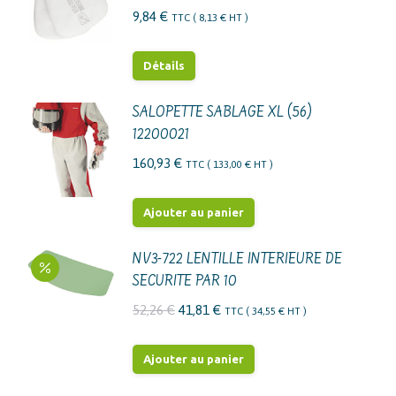
9,84
€
TTC (
8,13
€
HT )
Détails
SALOPETTE SABLAGE XL (56)
12200021
160,93
€
TTC (
133,00
€
HT )
Ajouter au panier
NV3-722 LENTILLE INTERIEURE DE
SECURITE PAR 10
Le
Le
52,26
€
41,81
€
TTC (
34,55
€
HT )
prix
prix
initial
actuel
Ajouter au panier
était :
est :