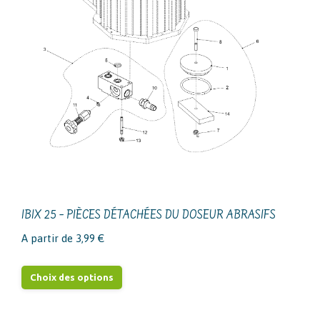
variations.
Les
options
peuvent
être
choisies
sur
la
page
du
produit
IBIX 25 – PIÈCES DÉTACHÉES DU DOSEUR ABRASIFS
A partir de
3,99
€
Ce
Choix des options
produit
a