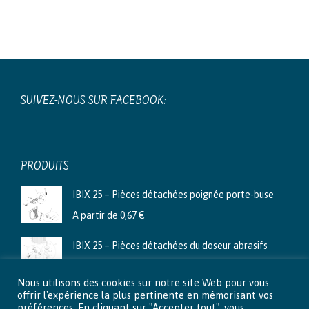
plusieurs
variations.
Les
options
peuvent
SUIVEZ-NOUS SUR FACEBOOK:
être
choisies
sur
la
PRODUITS
page
IBIX 25 – Pièces détachées poignée porte-buse
du
A partir de
0,67
€
produit
IBIX 25 – Pièces détachées du doseur abrasifs
A partir de
3,99
€
Nous utilisons des cookies sur notre site Web pour vous
Ibix 9 - Pièces détachées du doseur abrasifs
offrir l'expérience la plus pertinente en mémorisant vos
préférences. En cliquant sur "Accepter tout", vous