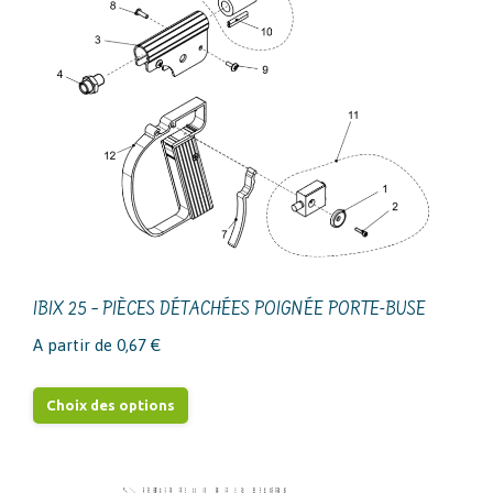
IBIX 25 – PIÈCES DÉTACHÉES POIGNÉE PORTE-BUSE
A partir de
0,67
€
Ce
Choix des options
produit
a
plusieurs