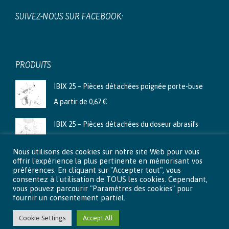
SUIVEZ-NOUS SUR FACEBOOK:
PRODUITS
IBIX 25 – Pièces détachées poignée porte-buse
A partir de
0,67
€
IBIX 25 – Pièces détachées du doseur abrasifs
A partir de
3,99
€
Nous utilisons des cookies sur notre site Web pour vous
Ibix 9 - Pièces détachées du doseur abrasifs
offrir l'expérience la plus pertinente en mémorisant vos
préférences. En cliquant sur "Accepter tout", vous
A partir de
2,66
€
consentez à l'utilisation de TOUS les cookies. Cependant,
vous pouvez parcourir "Paramètres des cookies" pour
fournir un consentement partiel.
Cookie Settings
Accept All
© 2015 - 2026 Aéro-Lux . Tous droits réservés |
Mentions légales
|