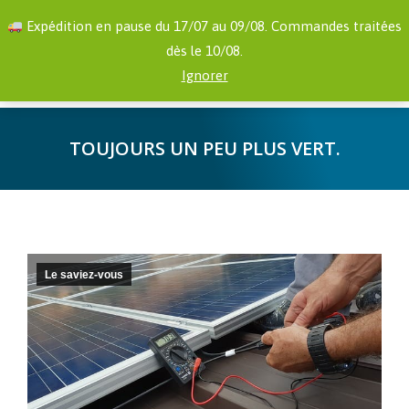
RECHERCHE
Facebook
YouTube
Expédition en pause du 17/07 au 09/08. Commandes traitées
:
page
page
dès le 10/08.
opens
opens
0,00
€
Ignorer
in
in
new
new
TOUJOURS UN PEU PLUS VERT.
window
window
Vous êtes ici :
Le saviez-vous