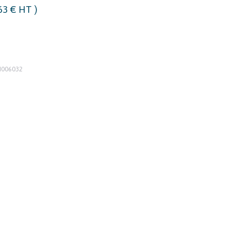
,63
€
HT )
I006032