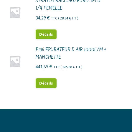
STRATOS RACCORD EURO SECU
1/4 FEMELLE
34,29
€
TTC (
28,34
€
HT )
Détails
P136 EPURATEUR D AIR 1000L/M +
MANCHETTE
441,65
€
TTC (
365,00
€
HT )
Détails