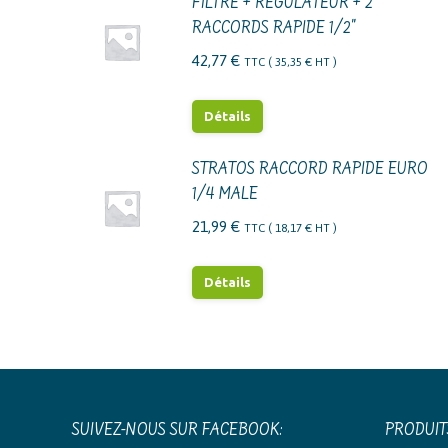
FILTRE + REGULATEUR + 2
RACCORDS RAPIDE 1/2"
42,77
€
TTC (
35,35
€
HT )
Détails
STRATOS RACCORD RAPIDE EURO
1/4 MALE
21,99
€
TTC (
18,17
€
HT )
Détails
SUIVEZ-NOUS SUR FACEBOOK:
PRODUIT