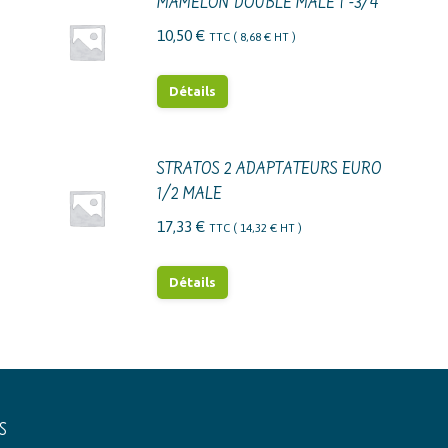
MAMELON DOUBLE MALE 1"-3/4"
10,50
€
TTC (
8,68
€
HT )
Détails
STRATOS 2 ADAPTATEURS EURO
1/2 MALE
17,33
€
TTC (
14,32
€
HT )
Détails
S