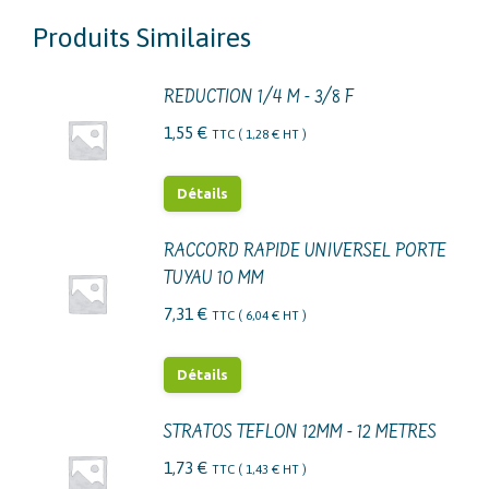
Produits Similaires
REDUCTION 1/4 M - 3/8 F
1,55
€
TTC (
1,28
€
HT )
Détails
RACCORD RAPIDE UNIVERSEL PORTE
TUYAU 10 MM
7,31
€
TTC (
6,04
€
HT )
Détails
STRATOS TEFLON 12MM - 12 METRES
1,73
€
TTC (
1,43
€
HT )