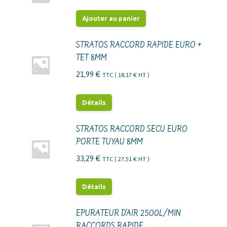
Ajouter au panier
STRATOS RACCORD RAPIDE EURO +
TET 8MM
21,99
€
TTC (
18,17
€
HT )
Détails
STRATOS RACCORD SECU EURO
PORTE TUYAU 8MM
33,29
€
TTC (
27,51
€
HT )
Détails
EPURATEUR D'AIR 2500L/MIN
RACCORDS RAPIDE