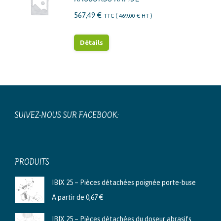
567,49
€
TTC (
469,00
€
HT )
Détails
SUIVEZ-NOUS SUR FACEBOOK:
PRODUITS
IBIX 25 – Pièces détachées poignée porte-buse
A partir de
0,67
€
IBIX 25 – Pièces détachées du doseur abrasifs