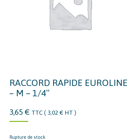
RACCORD RAPIDE EUROLINE
– M – 1/4″
3,65
€
TTC (
3,02
€
HT )
Rupture de stock