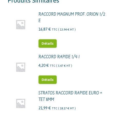
Produits Similaires
RACCORD MAGNUM PROF. ORION 1/2
E
16,87
€
TTC (
13,94
€
HT )
Détails
RACCORD RAPIDE 1/4 I
4,20
€
TTC (
3,47
€
HT )
Détails
STRATOS RACCORD RAPIDE EURO +
TET 8MM
21,99
€
TTC (
18,17
€
HT )