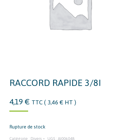
RACCORD RAPIDE 3/8I
4,19
€
TTC (
3,46
€
HT )
Rupture de stock
Catégorie :
Divers
UGS :
AI006048