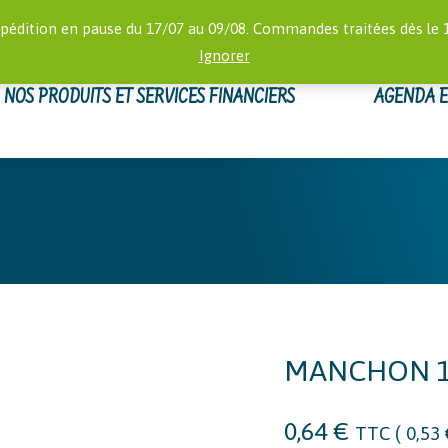
RECHERCHE
 16:00)
MON
pédition en pause du 17/07 au 09/08. Commandes traitées dès le 
:
Ignorer
NOS PRODUITS ET SERVICES FINANCIERS
AGENDA 
MANCHON 1/
0,64
€
TTC (
0,53