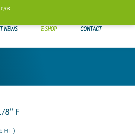
 COMPTE
SUIVI DE COMMANDE
WISHLIST
0,00
€
10/08.
ET NEWS
E-SHOP
CONTACT
8″ F
€
HT )