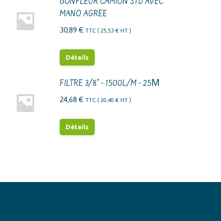
GONFLEUR CAMION STD AVEC
MANO AGREE
30,89
€
TTC (
25,53
€
HT )
Détails
FILTRE 3/8" - 1500L/M - 25Μ
24,68
€
TTC (
20,40
€
HT )
Détails