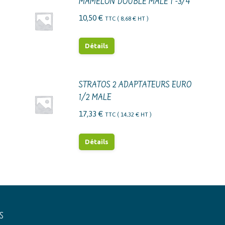
MAMELON DOUBLE MALE 1"-3/4"
10,50
€
TTC (
8,68
€
HT )
Détails
STRATOS 2 ADAPTATEURS EURO
1/2 MALE
17,33
€
TTC (
14,32
€
HT )
Détails
S