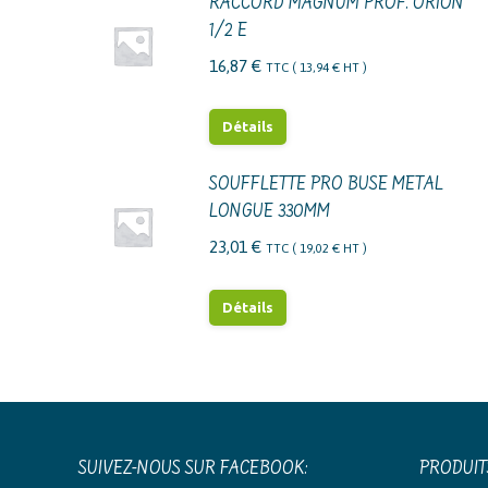
RACCORD MAGNUM PROF. ORION
1/2 E
16,87
€
TTC (
13,94
€
HT )
Détails
SOUFFLETTE PRO BUSE METAL
LONGUE 330MM
23,01
€
TTC (
19,02
€
HT )
Détails
SUIVEZ-NOUS SUR FACEBOOK:
PRODUIT