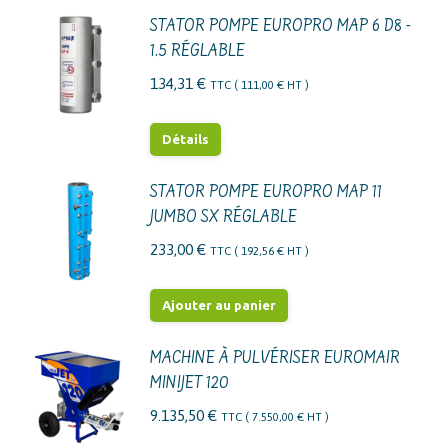
STATOR POMPE EUROPRO MAP 6 D8 -
1.5 RÉGLABLE
134,31
€
TTC (
111,00
€
HT )
Détails
STATOR POMPE EUROPRO MAP 11
JUMBO SX RÉGLABLE
233,00
€
TTC (
192,56
€
HT )
Ajouter au panier
MACHINE À PULVÉRISER EUROMAIR
MINIJET 120
9.135,50
€
TTC (
7.550,00
€
HT )