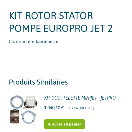
KIT ROTOR STATOR
POMPE EUROPRO JET 2
Chrômé tête baïonnette
Produits Similaires
KIT GOUTTELETTE MINIJET - JETPRO
1.040,60
€
TTC (
860,00
€
HT )
Ajouter au panier