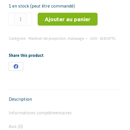
1 en stock (peut être commandé)
quantité
Ajouter au panier
de
Kit
Catégorie :
Matériel de projection, malaxage
UGS :
41830791
Rotor
Stator
pompe
Share this product
EUROPRO
Partager
JET
sur
2
Facebook
Description
Informations complémentaires
Avis (0)