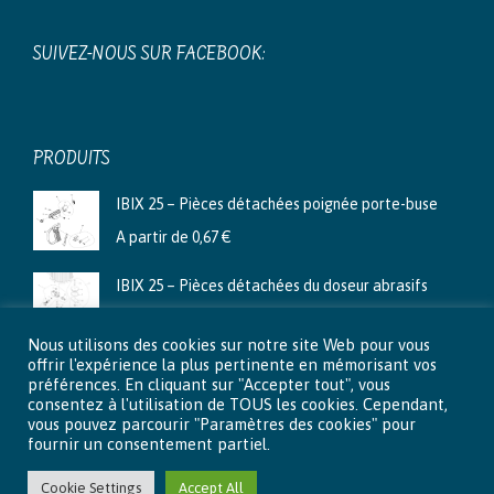
SUIVEZ-NOUS SUR FACEBOOK:
PRODUITS
IBIX 25 – Pièces détachées poignée porte-buse
A partir de
0,67
€
IBIX 25 – Pièces détachées du doseur abrasifs
A partir de
3,99
€
Nous utilisons des cookies sur notre site Web pour vous
Ibix 9 - Pièces détachées du doseur abrasifs
offrir l'expérience la plus pertinente en mémorisant vos
préférences. En cliquant sur "Accepter tout", vous
A partir de
2,66
€
consentez à l'utilisation de TOUS les cookies. Cependant,
vous pouvez parcourir "Paramètres des cookies" pour
fournir un consentement partiel.
Cookie Settings
Accept All
© 2015 - 2026 Aéro-Lux . Tous droits réservés |
Mentions légales
|