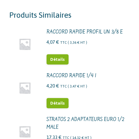
Produits Similaires
RACCORD RAPIDE PROFIL UN 3/8 E
4,07
€
TTC (
3,36
€
HT )
Détails
RACCORD RAPIDE 1/4 I
4,20
€
TTC (
3,47
€
HT )
Détails
STRATOS 2 ADAPTATEURS EURO 1/2
MALE
17,33
€
TTC (
14,32
€
HT )