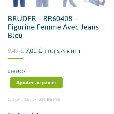
BRUDER – BR60408 –
Figurine Femme Avec Jeans
Bleu
Le
Le
9,49
€
7,01
€
TTC (
5,79
€
HT )
prix
prix
initial
actuel
1 en stock
était :
est :
9,49 €.
7,01 €.
Ajouter au panier
Catégorie :
Divers
UGS :
BR60408