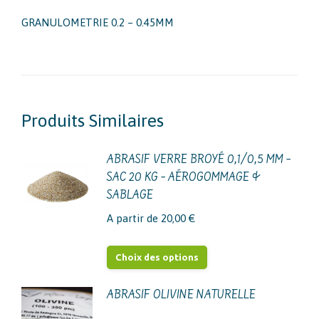
GRANULOMETRIE 0.2 – 0.45MM
Produits Similaires
ABRASIF VERRE BROYÉ 0,1/0,5 MM –
SAC 20 KG – AÉROGOMMAGE &
SABLAGE
A partir de
20,00
€
Ce
Choix des options
produit
a
ABRASIF OLIVINE NATURELLE
plusieurs