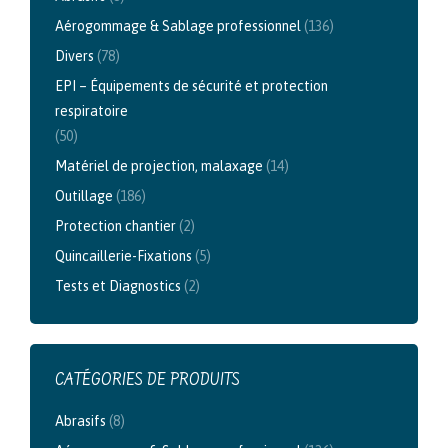
options
Aérogommage & Sablage professionnel
(136)
peuvent
être
Divers
(78)
choisies
EPI – Équipements de sécurité et protection
sur
respiratoire
la
(50)
page
Matériel de projection, malaxage
(14)
du
Outillage
(186)
produit
Protection chantier
(2)
Quincaillerie-Fixations
(5)
Tests et Diagnostics
(2)
CATÉGORIES DE PRODUITS
Abrasifs
(8)