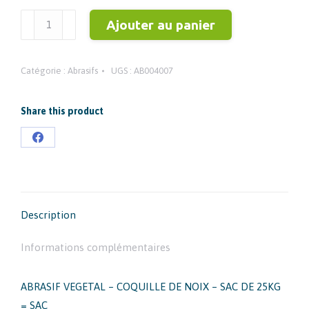
quantité
Ajouter au panier
de
ABRASIF
Catégorie :
Abrasifs
UGS :
AB004007
VEGETAL
SAC
DE
Share this product
25KG
Partager
=
sur
SAC
Facebook
Description
Informations complémentaires
ABRASIF VEGETAL – COQUILLE DE NOIX – SAC DE 25KG
= SAC