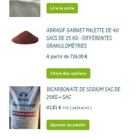
variations.
Lire la suite
Les
options
ABRASIF GARNET PALETTE DE 40
peuvent
SACS DE 25 KG - DIFFÉRENTES
être
GRANULOMÉTRIES
choisies
sur
A partir de
726,00
€
la
Ce
page
Choix des options
produit
du
a
produit
BICARBONATE DE SODIUM SAC DE
25KG = SAC
plusieurs
variations.
41,81
€
TTC (
34,55
€
HT )
Les
options
Ajouter au panier
peuvent