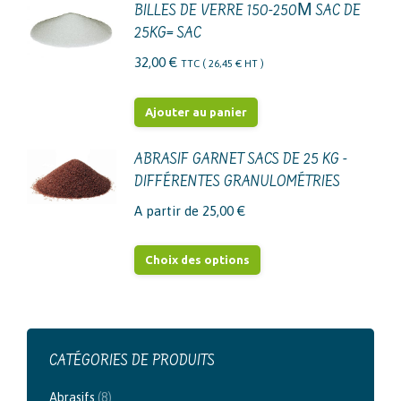
être
BILLES DE VERRE 150-250Μ SAC DE
choisies
25KG= SAC
sur
32,00
€
TTC (
26,45
€
HT )
la
page
Ajouter au panier
du
produit
ABRASIF GARNET SACS DE 25 KG -
DIFFÉRENTES GRANULOMÉTRIES
A partir de
25,00
€
Ce
Choix des options
produit
a
plusieurs
variations.
CATÉGORIES DE PRODUITS
Les
Abrasifs
(8)