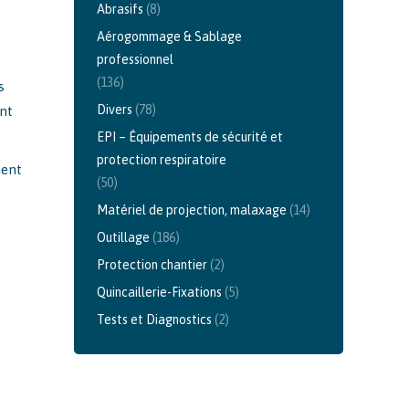
Abrasifs
(8)
Aérogommage & Sablage
professionnel
(136)
s
Divers
(78)
ant
EPI – Équipements de sécurité et
protection respiratoire
ment
(50)
Matériel de projection, malaxage
(14)
Outillage
(186)
Protection chantier
(2)
Quincaillerie-Fixations
(5)
Tests et Diagnostics
(2)