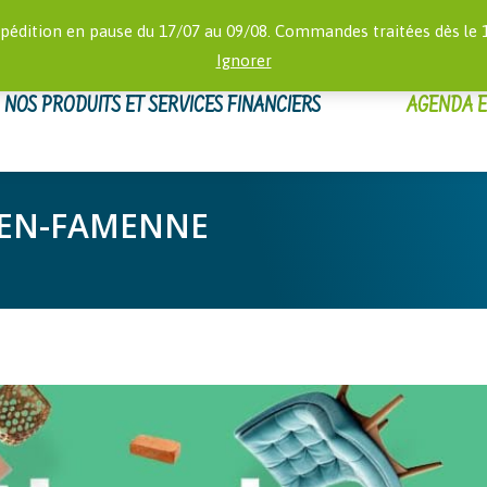
RECHERCHE
 16:00)
MON
pédition en pause du 17/07 au 09/08. Commandes traitées dès le 
:
Ignorer
NOS PRODUITS ET SERVICES FINANCIERS
AGENDA 
-EN-FAMENNE