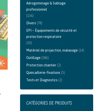
Aérogommage & Sablage
professionnel
(136)
Divers
(78)
EPI – Équipements de sécurité et
protection respiratoire
(50)
Matériel de projection, malaxage
(14)
Outillage
(186)
Protection chantier
(2)
Quincaillerie-Fixations
(5)
Tests et Diagnostics
(2)
a
CATÉGORIES DE PRODUITS