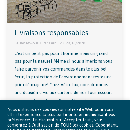
Livraisons responsables
Le saviez-vous
Par
aerolux
28/10/2020
C’est un petit pas pour l’homme mais un grand
pas pour la nature! Même si nous aimerions vous
faire parvenir vos commandes dans le plus bel
écrin, la protection de l’environnement reste une
priorité majeure! Chez Aéro-Lux, nous donnons
une deuxième vie aux cartons de nos fournisseurs
en les réutilisant pour l’expédition de vos
commandes.…
Nous utilisons des cookies sur notre site Web pour vous
offrir l'expérience la plus pertinente en mémorisant vos
préférences. En cliquant sur "Accepter tout", vous
consentez à l'utilisation de TOUS les cookies. Cependant,