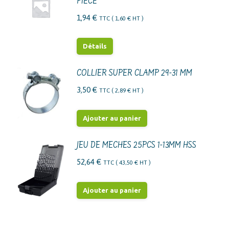
PIECE
1,94
€
TTC (
1,60
€
HT )
Détails
COLLIER SUPER CLAMP 29-31 MM
3,50
€
TTC (
2,89
€
HT )
Ajouter au panier
JEU DE MECHES 25PCS 1-13MM HSS
52,64
€
TTC (
43,50
€
HT )
Ajouter au panier