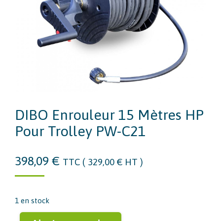
DIBO Enrouleur 15 Mètres HP
Pour Trolley PW-C21
398,09
€
TTC (
329,00
€
HT )
1 en stock