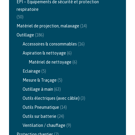
EPI – Équipements de sécurité et protection
respiratoire
(50)
Matériel de projection, malaxage
(14)
Outillage
(186)
Accessoires & consommables
(16)
Aspiration & nettoyage
(6)
Matériel de nettoyage
(6)
Eclairage
(5)
Mesure & Traçage
(5)
Outillage à main
(63)
Outils électriques (avec câble)
(3)
Outils Pneumatique
(14)
Outils sur batterie
(24)
Ventilation / chauffage
(9)
Protection chantier
(2)