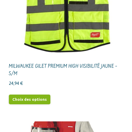
MILWAUKEE GILET PREMIUM HIGH VISIBILITÉ JAUNE –
S/M
24,94
€
Ce
Choix des options
produit
a
plusieurs
variations.