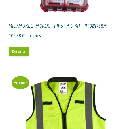
page
du
produit
MILWAUKEE PACKOUT FIRST AID KIT – 4932478879
105,88
€
TTC (
87,50
€
HT )
Détails
Promo !