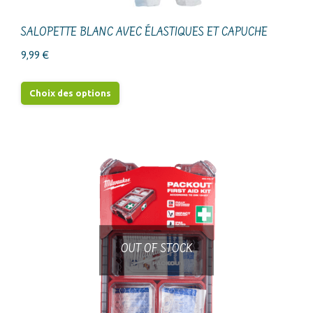
SALOPETTE BLANC AVEC ÉLASTIQUES ET CAPUCHE
9,99
€
Ce
Choix des options
produit
a
plusieurs
variations.
Les
options
peuvent
être
OUT OF STOCK
choisies
sur
la